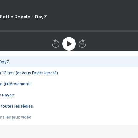
 Battle Royale - DayZ
 DayZ
 a 13 ans (et vous l'avez ignoré)
e (littéralement)
im Rayan
 toutes les règles
s les jeux vidéo
us choquant de Rockstar ? - Le scandale BULLY